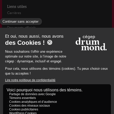
Liens utiles
Carrières
Actualités
Documents officiels
Info-rentrée automne
Mesures d’urgence / Santé et sécurité
960, rue Saint-Georges, Drummondville, (Québec) J2C 6A2
8194784671