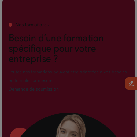
Nos formations
Besoin d’une formation
spécifique pour votre
entreprise ?
Toutes nos formations peuvent être adaptées à vos besoins
en formule sur mesure.
Demande de soumission