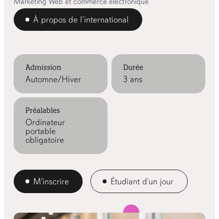
Marketing Web et commerce électronique
À propos de l’international
Admission
Durée
Automne/Hiver
3 ans
Préalables
Ordinateur
portable
obligatoire
M'inscrire
Étudiant d'un jour