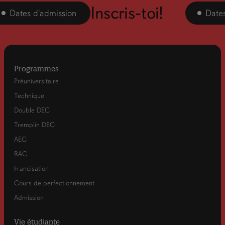
Inscris-toi!
tes d'admission
Dates d'a
Programmes
Préuniversitaire
Technique
Double DEC
Tremplin DEC
AEC
RAC
Francisation
Cours de perfectionnement
Admission
Vie étudiante