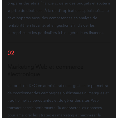
préparer des états financiers, gérer des budgets et soutenir
la prise de décisions. À l’aide d’applications spécialisées, tu
développeras aussi des compétences en analyse de
rentabilité, en fiscalité, et en gestion afin d’aider les
entreprises et les particuliers à bien gérer leurs finances.
02
Marketing Web et commerce
électronique
Ce profil du DEC en administration et gestion te permettra
de coordonner des campagnes publicitaires numériques et
traditionnelles percutantes et de gérer des sites Web
transactionnels performants. Tu analyseras les données
pour améliorer les stratégies marketing et maximiser la