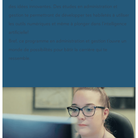
des idées innovantes. Des études en administration et
gestion te permettront de développer tes habiletés à utiliser
les outils numériques et même à plonger dans l’intelligence
artificielle!
Bref, ce programme en administration et gestion t’ouvre un
monde de possibilités pour bâtir la carrière qui te
ressemble.