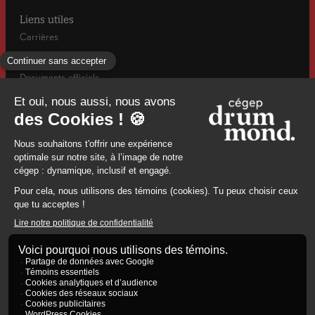
Liens utiles
Carrières
Actualités
Documents officiels
Info-rentrée automne
Mesures d’urgence / Santé et sécurité
960, rue Saint-Georges, Drummondville, (Québec) J2C 6A2
8194784671