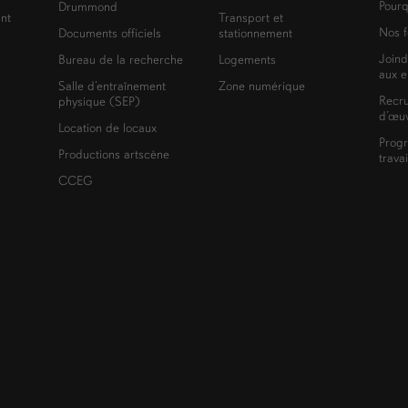
Pourq
Drummond
nt
Transport et
Nos f
Documents officiels
stationnement
Joind
Bureau de la recherche
Logements
aux e
Salle d’entraînement
Zone numérique
Recr
physique (SEP)
d’œuv
Location de locaux
Prog
Productions artscène
trava
CCEG