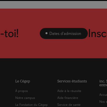
oi!
Inscris
Dates d'admission
Le Cégep
Services étudiants
inc.
entr
À propos
Aide à la réussite
Accue
Notre campus
Aide financière
Nos s
La Fondation du Cégep
Service de santé