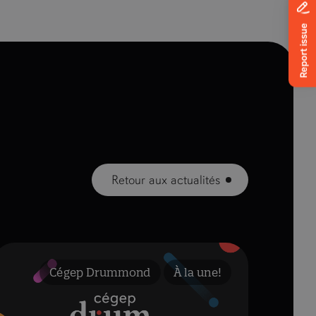
Retour aux actualités
Cégep Drummond
À la une!