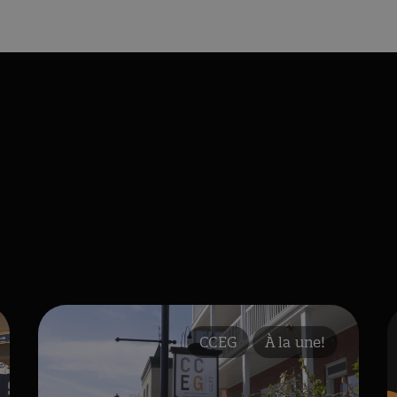
CCEG
À la une!