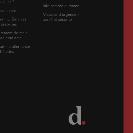
uoi inc.?
Info-rentrée automne
ormations
Mesures d’urgence /
re inc. Services
Santé et sécurité
ntreprises
utement de main-
re étudiante
ramme alternance
il-études