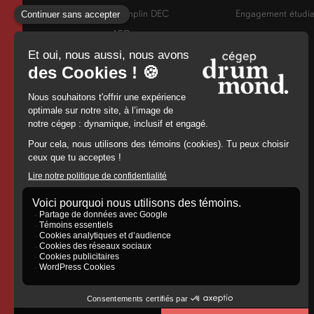
Tremplin DEC
Engagement étudia
AEC
RAC
Francisation
Cours de
perfectionnement
Admission
960, rue Saint-
Georges,
Drummondville,
(Québec) J2C 6A2
8194784671