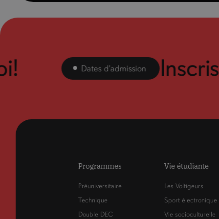
Inscris-t
Dates d'admission
Programmes
Vie étudiante
Préuniversitaire
Les Voltigeurs
Technique
Sport électronique
Double DEC
Vie socioculturelle