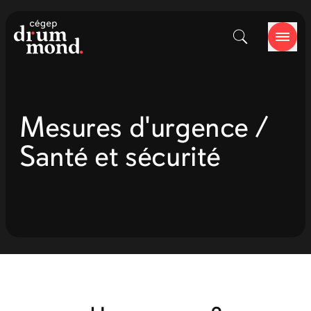
Mesures d'urgence /
Santé et sécurité