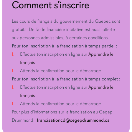
Comment s’inscrire
pour un total de 99 heures
temps complet
Apprendre le
L’horaire est de jour, du lundi au vendredi
français
Programme de 4 blocs de 330 heures, pour une durée
Les cours de français du gouvernement du Québec sont
Prochaines sessions
totale de 1 320 heures
gratuits. De l’aide financière incitative est aussi offerte
Automne 2024 | 30 septembre 2024 au 11 décembre
Apprendre le
aux personnes admissibles, à certaines conditions.
2024
français
Pour ton inscription à la francisation à temps partiel :
Hiver 2025 | 6 janvier 2025 au 19 mars 2025
Effectue ton inscription en ligne sur
Apprendre le
Printemps 2025 | à confirmer
français
Attends la confirmation pour le démarrage
Pour ton inscription à la francisation à temps complet :
Effectue ton inscription en ligne sur
Apprendre le
français
Attends la confirmation pour le démarrage
Pour plus d’informations sur la francisation au Cégep
Drummond :
francisationcd@cegepdrummond.ca