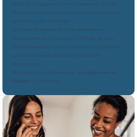
sectoriels et régionaux de main-d’œuvre afin que les
régions puissent miser sur ta contribution, peu importe
ton origine, à leur prospérité.
Le Cégep Drummond est un fier partenaire du
gouvernement du Québec pour t’offrir des services
d’apprentissage du français et favoriser ton intégration
socioprofessionnelle dans des milieux de vie
francophones.
Pour obtenir plus d’informations, visite
Apprendre le
français
sur Québec.ca.