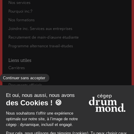
Politique frais de déplacement, de représentation
Nos services
et de réception
/
Annexe
Pourquoi inc.?
Politique de gestion des risques en matière de
Nos formations
corruption et de collusion dans les processus de
Joindre inc. Services aux entreprises
gestions contractuelle
Recrutement de main-d’œuvre étudiante
Politique sur les services autofinancés
Programme alternance travail-études
Politique institutionnelle d’équité de diversité et
d’inclusion
Liens utiles
Carrières
Actualités
Documents officiels
Info-rentrée automne
Mesures d’urgence / Santé et sécurité
960, rue Saint-Georges, Drummondville, (Québec) J2C 6A2
8194784671