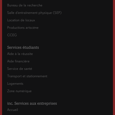
Politique d’appréciation des enseignements (PAE)
Bureau de la recherche
Politique de perfectionnement du personnel
Salle d’entraînement physique (SEP)
enseignant
Location de locaux
Politique de perfectionnement du personnel
Productions artscène
professionnel
CCEG
Politique de perfectionnement du personnel de
soutien
Services étudiants
Politique de lutte contre le tabagisme
/
Annexes
Aide à la réussite
Politique relative à l’utilisation des technologies de
Aide financière
l’information et des communications
Service de santé
Politique de communication
Transport et stationnement
Politique d’utilisation des réseaux sociaux
/
Logements
Annexe
Zone numérique
Politique visant à prévenir et à combattre les
violences à caractère sexuel
/
Formulaire de
inc. Services aux entreprises
plainte
Accueil