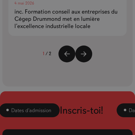
4 mai 2026
inc. Formation conseil aux entreprises du
Cégep Drummond met en lumière
l’excellence industrielle locale
1
/
2
Inscris-toi!
Dates d'admission
Dates