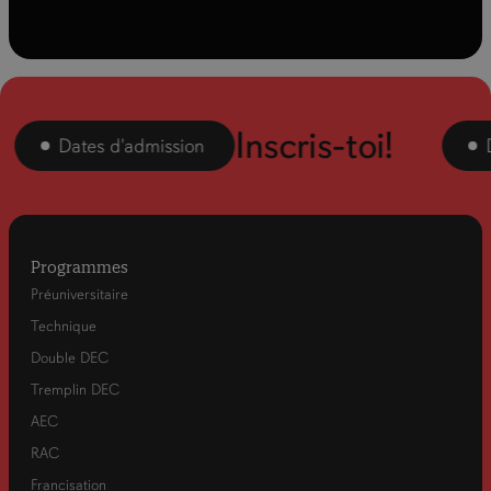
Inscris-toi!
Dates d'admission
Dat
Programmes
Préuniversitaire
Technique
Double DEC
Tremplin DEC
AEC
RAC
Francisation