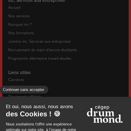
inc. Services aux entreprises
Accueil
Nos services
Pourquoi inc.?
Nos formations
Joindre inc. Services aux entreprises
Recrutement de main-d’œuvre étudiante
Programme alternance travail-études
Liens utiles
Carrières
Actualités
Documents officiels
Info-rentrée automne
Mesures d’urgence / Santé et sécurité
960, rue Saint-Georges, Drummondville, (Québec) J2C 6A2