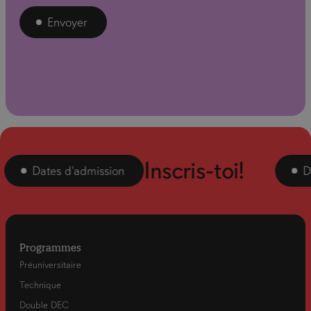
Envoyer
Inscris-toi!
Dates d'admission
Dat
Programmes
Préuniversitaire
Technique
Double DEC