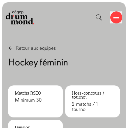
Retour aux
équipes
Hockey féminin
Matchs RSEQ
Hors-concours /
tournoi
Minimum 30
2 matchs / 1
tournoi
Division