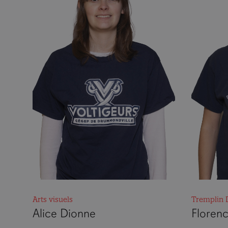
Arts visuels
Tremplin 
Alice Dionne
Florenc