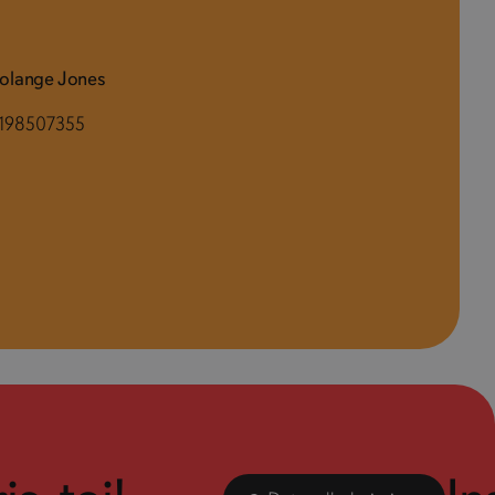
olange Jones
198507355