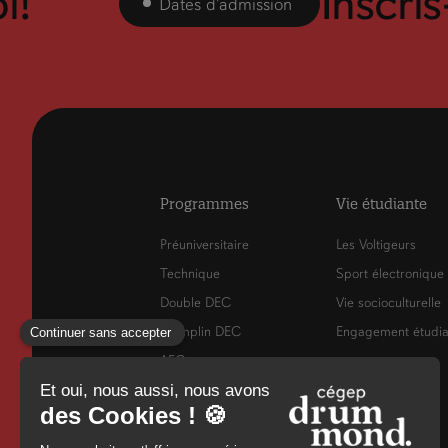
i!
Inscris
Dates d'admission
Programmes
Vie étudiante
Préuniversitaire
Les Voltigeurs
Technique
Sport électronique
Double DEC
Vie socioculturelle
Tremplin DEC
Engagement étudia
AEC
RAC
Francisation
Cours de