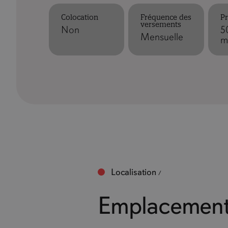
Colocation
Fréquence des
Pr
versements
Non
5
Mensuelle
m
Localisation
Emplacement