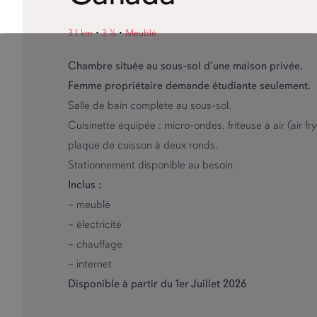
3.1 km
•
3 ½
•
Meublé
Chambre située au sous-sol d’une maison privée.
Femme propriétaire demande étudiante seulement.
Salle de bain complète au sous-sol.
Cuisinette équipée : micro-ondes, friteuse à air (air frye
plaque de cuisson à deux ronds.
Stationnement disponible au besoin.
Inclus :
– meublé
– électricité
– chauffage
– internet
Disponible à partir du 1er Juillet 2026