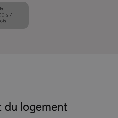
ix
00 $ /
ois
 du logement