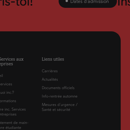
is-toi!
In
Dates d'admission
 Services aux
Liens utiles
eprises
Carrières
il
Actualités
ervices
Documents officiels
uoi inc.?
Info-rentrée automne
ormations
Mesures d’urgence /
re inc. Services
Santé et sécurité
ntreprises
utement de main-
re étudiante