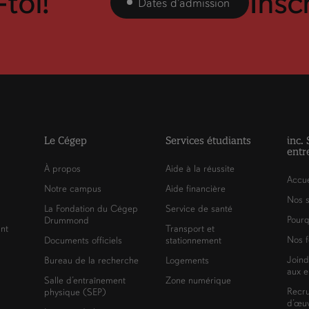
-toi!
Inscr
Dates d'admission
Le Cégep
Services étudiants
inc.
entr
À propos
Aide à la réussite
Accue
Notre campus
Aide financière
Nos s
La Fondation du Cégep
Service de santé
Pourq
Drummond
nt
Transport et
Nos f
Documents officiels
stationnement
Joind
Bureau de la recherche
Logements
aux e
Salle d’entraînement
Zone numérique
Recr
physique (SEP)
d’œuv