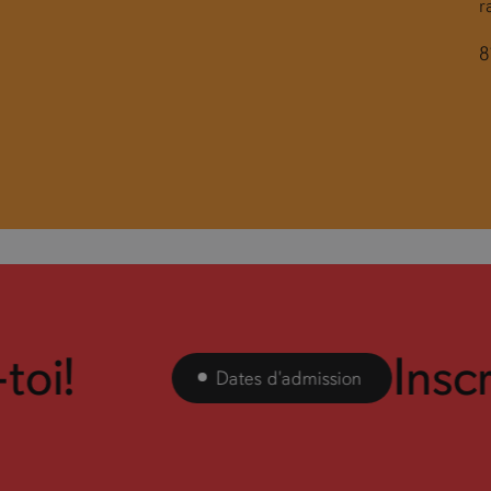
r
8
i!
Inscris
Dates d'admission