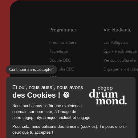
Programmes
Vie étudiante
Préuniversitaire
Les Voltigeurs
Technique
Sport électronique
Double DEC
Vie socioculturelle
Tremplin DEC
Engagement étudia
AEC
RAC
Francisation
Cours de
perfectionnement
Admission