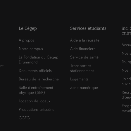
Le Cégep
Services étudiants
inc.
entr
À propos
Aide à la réussite
Accue
Notre campus
Aide financière
Nos s
La Fondation du Cégep
Service de santé
Pourq
Drummond
nt
Transport et
Nos f
Documents officiels
stationnement
Joind
Bureau de la recherche
Logements
aux e
Salle d’entraînement
Zone numérique
Recr
physique (SEP)
d’œuv
Location de locaux
Prog
Productions artscène
trava
CCEG