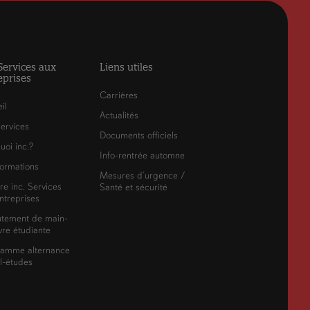
 Services aux
Liens utiles
eprises
Carrières
il
Actualités
ervices
Documents officiels
uoi inc.?
Info-rentrée automne
ormations
Mesures d’urgence /
re inc. Services
Santé et sécurité
ntreprises
utement de main-
re étudiante
ramme alternance
il-études