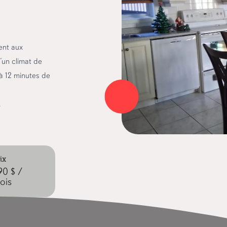
Voir tous les programmes
ent aux
’un climat de
 à 12 minutes de
.
ix
90 $ /
ois