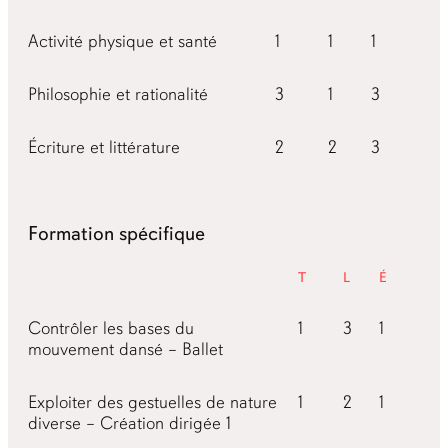
Activité physique et santé
1
1
1
Philosophie et rationalité
3
1
3
Écriture et littérature
2
2
3
Formation spécifique
Théorie
Labos
Études
Contrôler les bases du
1
3
1
mouvement dansé – Ballet
Exploiter des gestuelles de nature
1
2
1
diverse – Création dirigée 1