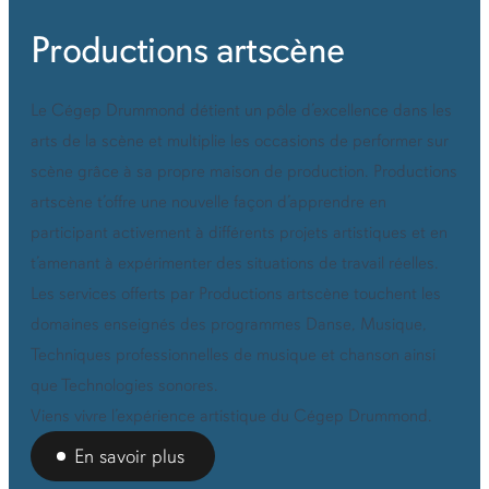
Productions artscène
Le Cégep Drummond détient un pôle d’excellence dans les
arts de la scène et multiplie les occasions de performer sur
scène grâce à sa propre maison de production. Productions
artscène t’offre une nouvelle façon d’apprendre en
participant activement à différents projets artistiques et en
t’amenant à expérimenter des situations de travail réelles.
Les services offerts par Productions artscène touchent les
domaines enseignés des programmes Danse, Musique,
Techniques professionnelles de musique et chanson ainsi
que Technologies sonores.
Viens vivre l’expérience artistique du Cégep Drummond.
En savoir plus