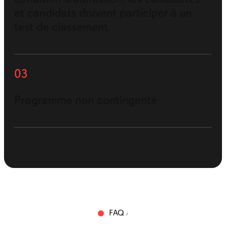
et candidats doivent participer à un
test de classement.
03
Programme non contingenté
FAQ