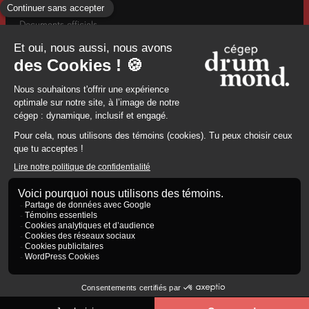
Actualités
Documents officiels
Info-rentrée automne
Mesures d’urgence / Santé et sécurité
960, rue Saint-Georges, Drummondville, (Québec) J2C 6A2
8194784671
© 2026 Cégep de Drummondville. Tous droits réservés.
Politique de confidentialité
Conception web par
TREIZE