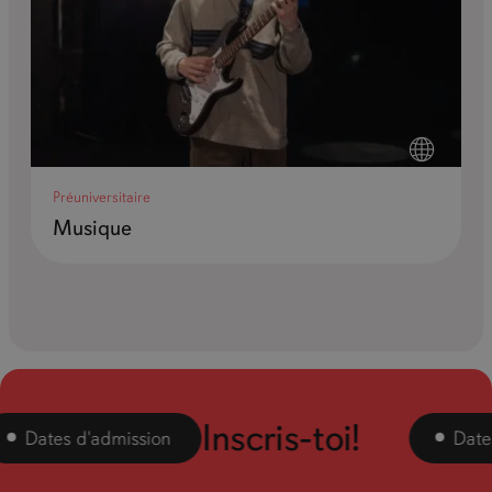
Préuniversitaire
Musique
Inscris-toi!
ates d'admission
Dates d'