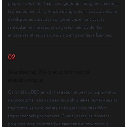
préparer des états financiers, gérer des budgets et soutenir
la prise de décisions. À l’aide d’applications spécialisées, tu
développeras aussi des compétences en analyse de
rentabilité, en fiscalité, et en gestion afin d’aider les
entreprises et les particuliers à bien gérer leurs finances.
02
Marketing Web et commerce
électronique
Ce profil du DEC en administration et gestion te permettra
de coordonner des campagnes publicitaires numériques et
traditionnelles percutantes et de gérer des sites Web
transactionnels performants. Tu analyseras les données
pour améliorer les stratégies marketing et maximiser la