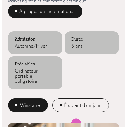
Marketing Web et commerce électronique
À propos de l’international
Admission
Durée
Automne/Hiver
3 ans
Préalables
Ordinateur
portable
obligatoire
M'inscrire
Étudiant d'un jour