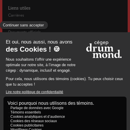
Liens utiles
Carrières
Actualités
Documents officiels
Info-rentrée automne
Mesures d’urgence / Santé et sécurité
960, rue Saint-Georges, Drummondville, (Québec) J2C 6A2
8194784671