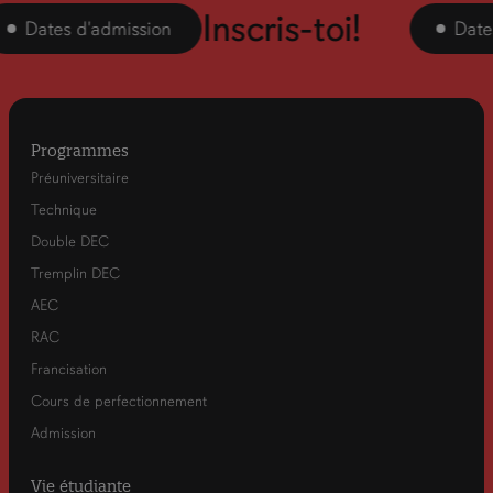
Inscris-toi!
ates d'admission
Dates d'a
Programmes
Préuniversitaire
Technique
Double DEC
Tremplin DEC
AEC
RAC
Francisation
Cours de perfectionnement
Admission
Vie étudiante