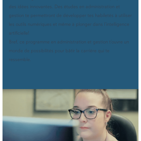
des idées innovantes. Des études en administration et
gestion te permettront de développer tes habiletés à utiliser
les outils numériques et même à plonger dans l’intelligence
artificielle!
Bref, ce programme en administration et gestion t’ouvre un
monde de possibilités pour bâtir la carrière qui te
ressemble.