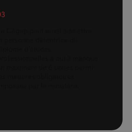
03
Le Cégep peut aussi admettre
la personne détentrice du
diplôme d’études
rofessionnelles à qui il manque
un maximum de 6 unités parmi
es matières obligatoires
mposées par le ministère.