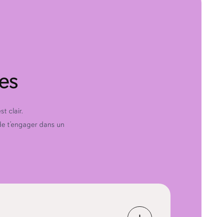
es
t clair.
 de t’engager dans un