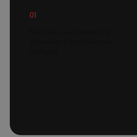
01
Satisfaire aux conditions
générales d’admission au
collégial