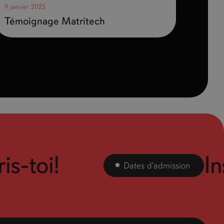
9 janvier 2025
Témoignage Matritech
-toi!
Insc
Dates d'admission