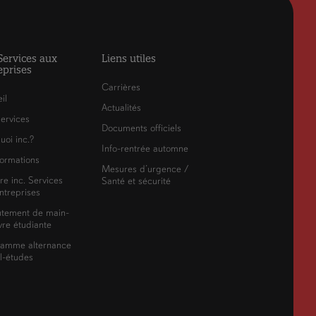
 Services aux
Liens utiles
eprises
Carrières
il
Actualités
ervices
Documents officiels
uoi inc.?
Info-rentrée automne
ormations
Mesures d’urgence /
re inc. Services
Santé et sécurité
ntreprises
utement de main-
re étudiante
ramme alternance
il-études