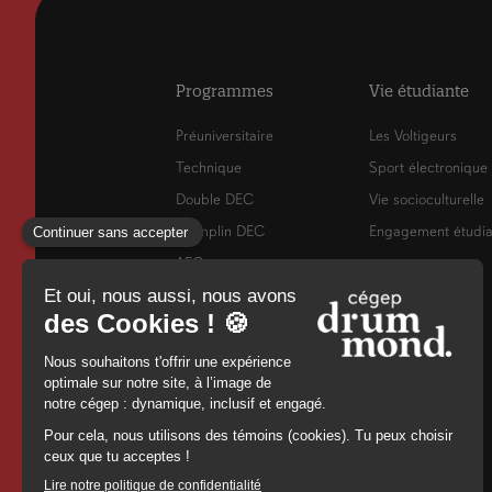
Programmes
Vie étudiante
Préuniversitaire
Les Voltigeurs
Technique
Sport électronique
Double DEC
Vie socioculturelle
Tremplin DEC
Engagement étudia
AEC
RAC
Francisation
Cours de
perfectionnement
Admission