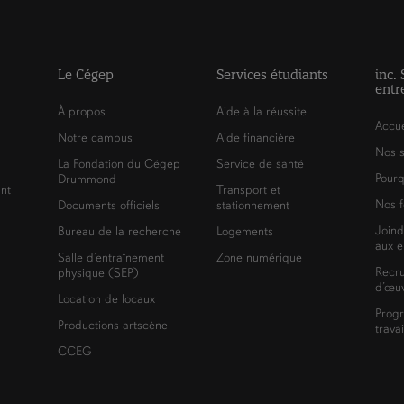
Le Cégep
Services étudiants
inc.
entr
À propos
Aide à la réussite
Accue
Notre campus
Aide financière
Nos s
La Fondation du Cégep
Service de santé
Pourq
Drummond
nt
Transport et
Nos f
Documents officiels
stationnement
Joind
Bureau de la recherche
Logements
aux e
Salle d’entraînement
Zone numérique
Recr
physique (SEP)
d’œuv
Location de locaux
Prog
Productions artscène
trava
CCEG