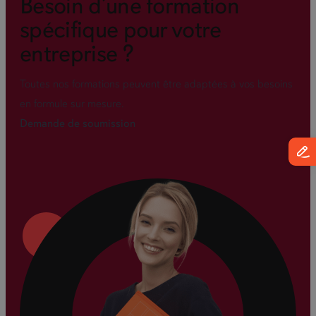
Besoin d’une formation
spécifique pour votre
entreprise ?
Toutes nos formations peuvent être adaptées à vos besoins
en formule sur mesure.
Demande de soumission